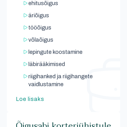
ehitusõigus
äriõigus
tööõigus
võlaõigus
lepingute koostamine
läbirääkimised
riigihanked ja riigihangete
vaidlustamine
Loe lisaks
Õigusabi korteriühistule