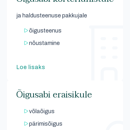
ja haldusteenuse pakkujale
õigusteenus
nõustamine
Loe lisaks
Õigusabi eraisikule
võlaõigus
pärimisõigus